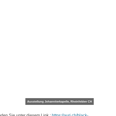
Ausstellung Johanniterkapelle, Rheinfelden CH
inden Sie unter diesem Link :
https://auri.ch/black-