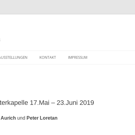
k
Zum
Inhalt
AUSSTELLUNGEN
KONTAKT
IMPRESSUM
springen
UE
SSFORMAT (150 X
terkapelle 17.Mai – 23.Juni 2019
 Aurich
und
Peter Loretan